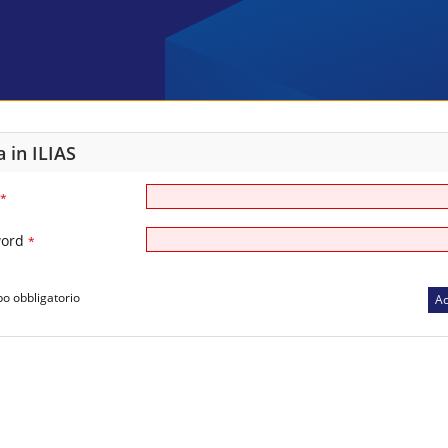
a in ILIAS
*
word
*
 obbligatorio